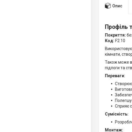
Опис
Профіль т
Покриття:
бе
Код:
F2.10
Використовуєт
кімнати, ство
Також може вс
підлоги та ст
Переваги:
Створює 
Виготовл
Забезпе
Полегшу
Сприяє с
Сумісність:
Розробле
Монтаж: