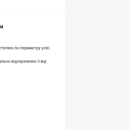
 м
 стелею по периметру усієї
ально відокремлює її від