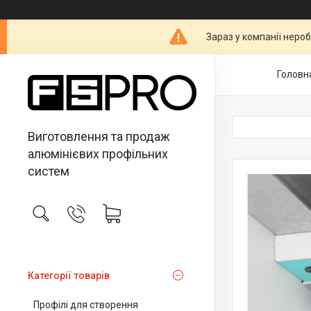
Зараз у компанії неро
Головн
Виготовлення та продаж
алюмінієвих профільних
систем
Категорії товарів
Профілі для створення