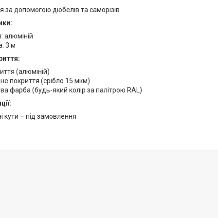
я за допомогою дюбелів та саморізів
ики:
: алюміній
: 3 м
риття:
иття (алюміній)
е покриття (срібло 15 мкм)
а фарба (будь-який колір за палітрою RAL)
ції:
і кути – під замовлення