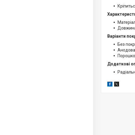
Кріпитьс
Характерист
Матеріал
Довжина
Варіанти пок
Без покр
Анодован
Порошков
Додаткові оп
Радіальн