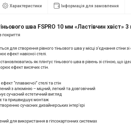
Характеристики
Інформація для замовлення
іньового шва FSPRO 10 мм «Ластівчин хвіст» 3
з покриття
ься для створення рівного тіньового шва у місці з'єднання стіни зі
рює ефект навісної стелі.
тановлюватись як плінтус тіньового шва в рівень зі стіною, що іде
ворює ефект висячих стін.
ефект “плаваючої” стелі та стін
ений з алюмінію – міцний, легкий та довговічний
чує сучасний естетичний вигляд
є та пришвидшує монтаж
творенню сучасних дизайнерських інтер'єрі
ний для використання в гіпсокартонних системах