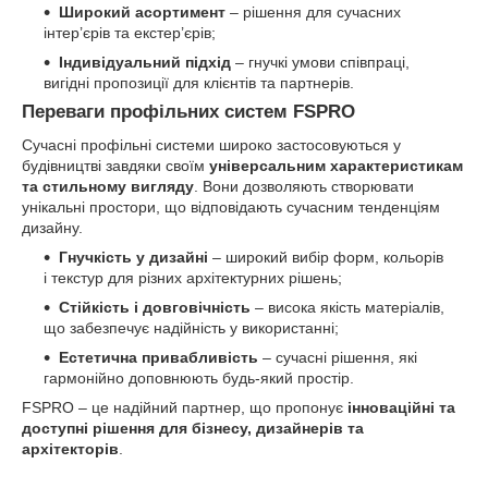
Широкий асортимент
– рішення для сучасних
інтер’єрів та екстер’єрів;
Індивідуальний підхід
– гнучкі умови співпраці,
вигідні пропозиції для клієнтів та партнерів.
Переваги профільних систем FSPRO
Сучасні профільні системи широко застосовуються у
будівництві завдяки своїм
універсальним характеристикам
та стильному вигляду
. Вони дозволяють створювати
унікальні простори, що відповідають сучасним тенденціям
дизайну.
Гнучкість у дизайні
– широкий вибір форм, кольорів
і текстур для різних архітектурних рішень;
Стійкість і довговічність
– висока якість матеріалів,
що забезпечує надійність у використанні;
Естетична привабливість
– сучасні рішення, які
гармонійно доповнюють будь-який простір.
FSPRO – це надійний партнер, що пропонує
інноваційні та
доступні рішення для бізнесу, дизайнерів та
архітекторів
.