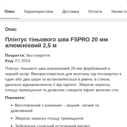
Опис
Характеристики
Доставка
Оплата
Умови п
Опис
Плінтус тіньового шва FSPRO 20 мм
алюмінієвий 2,5 м
Покриття:
без покриття
Код:
F1.2015
Плінтус тіньового шва алюмінієвий 20 мм фарбований в
чорний колір. Використовується для монтажу під гіпсокартон в
один або два шари та встановлюється в рівень зі стіною,
ідеально відокремлюючи її від підлоги. Зберігає корисну
площу приміщення та дозволяє створити ефект висячих стін.
Переваги:
Виготовлений з алюмінію – міцний, легкий та
довговічний
Зберігає корисну площу приміщення
Забезпечує сучасний естетичний вигляд