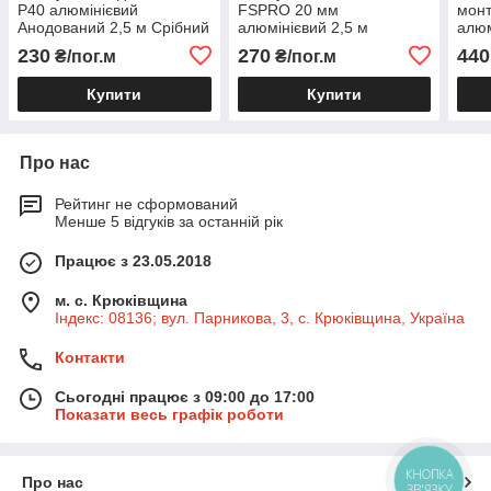
P40 алюмінієвий
FSPRO 20 мм
мон
Анодований 2,5 м Срібний
алюмінієвий 2,5 м
алюм
(F1.P40A)
Фарбований Чорний
стрі
230
270
440
₴/пог.м
₴/пог.м
(F1.2015B)
(F1.
Купити
Купити
Про нас
Рейтинг не сформований
Менше 5 відгуків за останній рік
Працює з 23.05.2018
м. с. Крюківщина
Індекс: 08136; вул. Парникова, 3, с. Крюківщина, Україна
Контакти
Сьогодні працює з 09:00 до 17:00
Показати весь графік роботи
КНОПКА
Про нас
ЗВ'ЯЗКУ