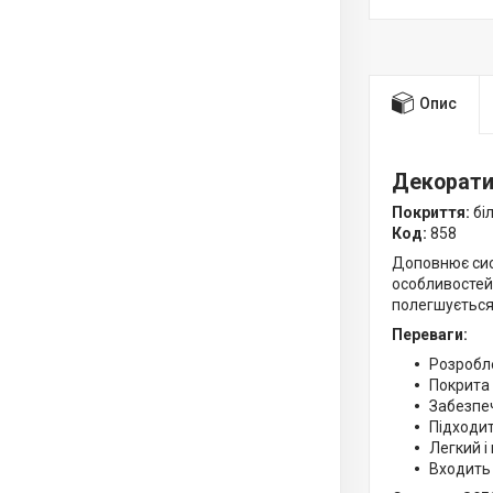
Опис
Декорати
Покриття:
бі
Код:
858
Доповнює сис
особливостей 
полегшується 
Переваги:
Розробл
Покрита
Забезпеч
Підходит
Легкий і
Входить