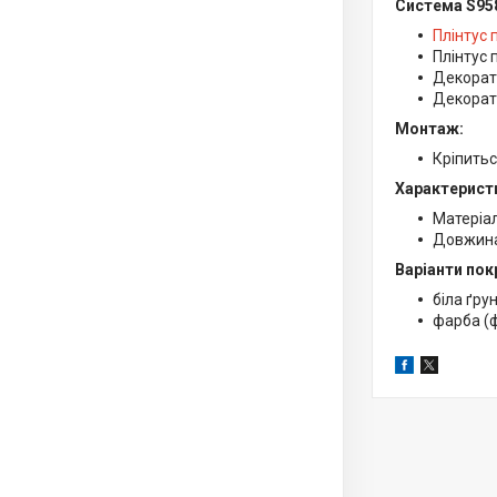
Система S95
Плінтус
Плінтус 
Декорати
Декорати
Монтаж:
Кріпитьс
Характерист
Матеріа
Довжина:
Варіанти пок
біла ґру
фарба (ф