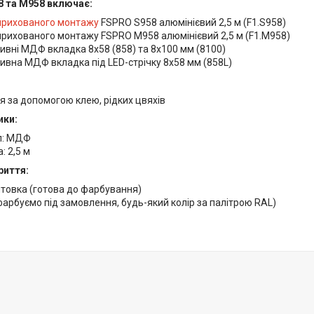
8 та M958 включає:
 прихованого монтажу
FSPRO S958 алюмінієвий 2,5 м (F1.S958)
прихованого монтажу FSPRO M958 алюмінієвий 2,5 м (F1.M958)
вні МДФ вкладка 8х58 (858) та 8х100 мм (8100)
вна МДФ вкладка під LED-стрічку 8х58 мм (858L)
я за допомогою клею, рідких цвяхів
ики:
л: МДФ
 2,5 м
риття:
нтовка (готова до фарбування)
арбуємо під замовлення, будь-який колір за палітрою RAL)