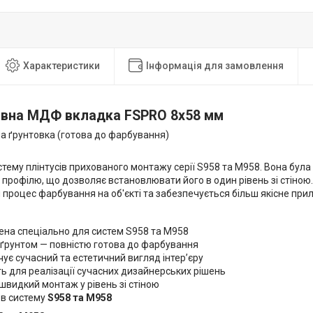
Характеристики
Інформація для замовлення
вна МДФ вкладка FSPRO 8х58 мм
ла ґрунтовка (готова до фарбування)
тему плінтусів прихованого монтажу серії S958 та M958. Вона бул
профілю, що дозволяє встановлювати його в один рівень зі стіною
процес фарбування на об'єкті та забезпечується більш якісне при
ена спеціально для систем S958 та M958
 ґрунтом — повністю готова до фарбування
ує сучасний та естетичний вигляд інтер’єру
ь для реалізації сучасних дизайнерських рішень
 швидкий монтаж у рівень зі стіною
 в систему
S958 та M958